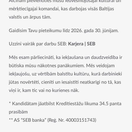
Aicinām pievienoties mūsu iedvesmojošajai kultūrai un 
mērķtiecīgajai komandai, kas darbojas visās Baltijas 
valstīs un ārpus tām.
Gaidīsim Tavu pieteikumu līdz 2026. gada 30. jūnijam.
Uzzini vairāk par darbu SEB: 
Karjera | SEB
Mēs esam pārliecināti, ka iekļaušana un daudzveidība ir 
būtiska mūsu nākotnes panākumiem. Mēs veidojam 
iekļaujošu, uz vērtībām balstītu kultūru, kurā darbinieki 
jūtas novērtēti, cienīti un iesaistīti neatkarīgi no tā, kas 
viņi ir, kam tic vai no kurienes nāk.
* Kandidātam jāatbilst Kredītiestāžu likuma 34.5 panta 
prasībām
** AS “SEB banka” (Reģ. Nr. 40003151743)