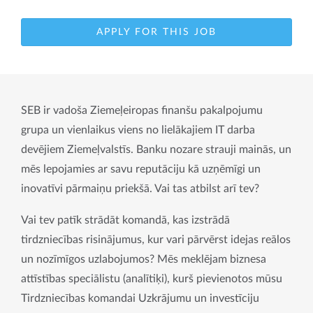
APPLY FOR THIS JOB
SEB ir vadoša Ziemeļeiropas finanšu pakalpojumu 
grupa un vienlaikus viens no lielākajiem IT darba 
devējiem Ziemeļvalstīs. Banku nozare strauji mainās, un 
mēs lepojamies ar savu reputāciju kā uzņēmīgi un 
inovatīvi pārmaiņu priekšā. Vai tas atbilst arī tev?
Vai tev patīk strādāt komandā, kas izstrādā 
tirdzniecības risinājumus, kur vari pārvērst idejas reālos 
un nozīmīgos uzlabojumos? Mēs meklējam biznesa 
attīstības speciālistu (analītiķi), kurš pievienotos mūsu 
Tirdzniecības komandai Uzkrājumu un investīciju 