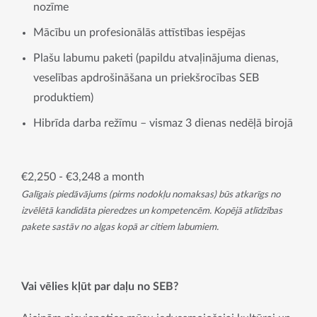
nozīme
Mācību un profesionālās attīstības iespējas
Plašu labumu paketi (papildu atvaļinājuma dienas,
veselības apdrošināšana un priekšrocības SEB
produktiem)
Hibrīda darba režīmu – vismaz 3 dienas nedēļā birojā
€2,250 - €3,248 a month
Galīgais piedāvājums (pirms nodokļu nomaksas) būs atkarīgs no
izvēlētā kandidāta pieredzes un kompetencēm. Kopējā atlīdzības
pakete sastāv no algas kopā ar citiem labumiem.
Vai vēlies kļūt par daļu no SEB?