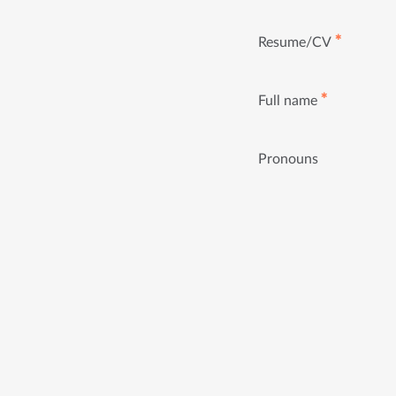
✱
Resume/CV
✱
Full name
Pronouns