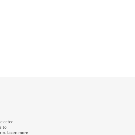
selected
s to
orm.
Learn more