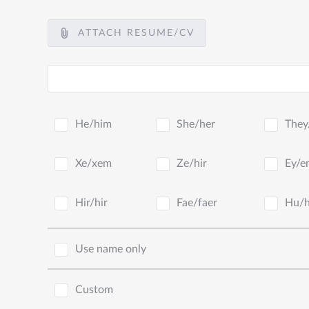
ATTACH RESUME/CV
He/him
She/her
They
Xe/xem
Ze/hir
Ey/e
Hir/hir
Fae/faer
Hu/
Use name only
Custom