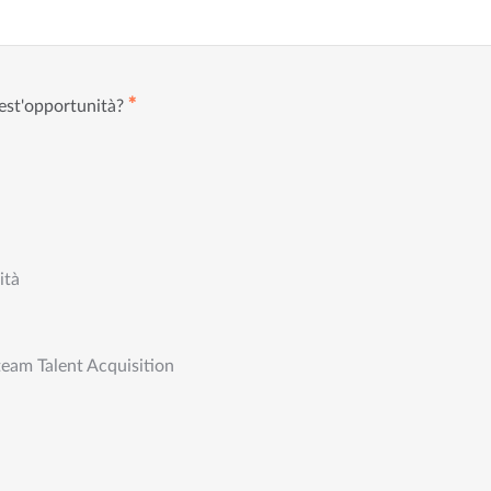
✱
est'opportunità?
ità
team Talent Acquisition