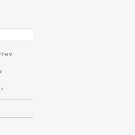
/them
m
hu