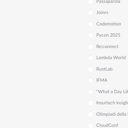
Passaparola
Joinrs
Codemotion
Pycon 2025
Re:connect
Lambda World
RustLab
IFMA
"What a Day Li
Insurtech Insigh
Olimpiadi dell
CloudConf