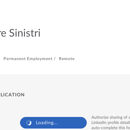
e Sinistri
/
Permanent Employment /
Remote
PLICATION
Authorize sharing of 
Loading...
LinkedIn profile detail
auto-complete this f