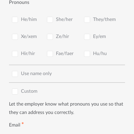
Pronouns
He/him
She/her
They/them
Xe/xem
Ze/hir
Ey/em
Hir/hir
Fae/faer
Hu/hu
Use name only
Custom
Let the employer know what pronouns you use so that
they can address you correctly.
✱
Email