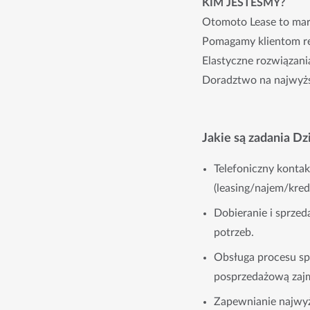
KIM JESTEŚMY?
Otomoto Lease to mar
Pomagamy klientom re
Elastyczne rozwiązani
Doradztwo na najwyż
Jakie są zadania Dz
Telefoniczny konta
(leasing/najem/kred
Dobieranie i sprze
potrzeb.
Obsługa procesu sp
posprzedażową zajmu
Zapewnianie najwyżs