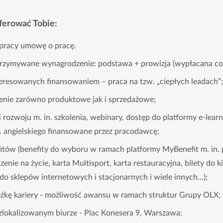
erować Tobie:
pracy umowę o pracę.
rzymywane wynagrodzenie: podstawa + prowizja (wypłacana co 
teresowanych finansowaniem – praca na tzw. „ciepłych leadach”;
nie zarówno produktowe jak i sprzedażowe;
 rozwoju m. in. szkolenia, webinary, dostęp do platformy e-lear
j. angielskiego finansowane przez pracodawcę;
fitów (benefity do wyboru w ramach platformy MyBenefit m. in.
nie na życie, karta Multisport, karta restauracyjna, bilety do ki
do sklepów internetowych i stacjonarnych i wiele innych…);
ieżkę kariery - możliwość awansu w ramach struktur Grupy OLX;
zlokalizowanym biurze - Plac Konesera 9, Warszawa;