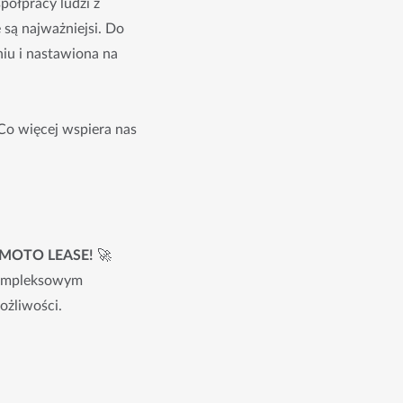
półpracy ludzi z
są najważniejsi. Do
niu i nastawiona na
Co więcej wspiera nas
MOTO LEASE!
🚀
 kompleksowym
ożliwości.