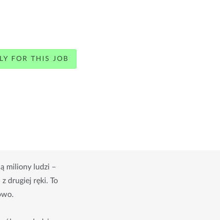
LY FOR THIS JOB
 miliony ludzi –
 drugiej ręki. To
owo.