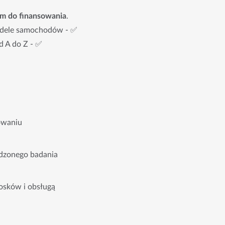
em do finansowania
.
odele samochodów - ✅
d A do Z - ✅
owaniu
dzonego badania
osków i obsługą