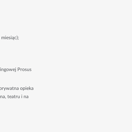
miesiąc);
ningowej Prosus
 prywatna opieka
na, teatru i na