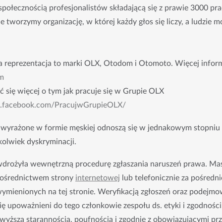
połecznością profesjonalistów składającą się z prawie 3000 p
tworzymy organizację, w której każdy głos się liczy, a ludzie mo
 reprezentacja to marki OLX, Otodom i Otomoto. Więcej informa
m
ć się więcej o tym jak pracuje się w Grupie OLX
w.facebook.com/PracujwGrupieOLX/
 wyrażone w formie męskiej odnoszą się w jednakowym stopniu do
jkolwiek dyskryminacji.
wdrożyła wewnętrzną procedurę zgłaszania naruszeń prawa. Mas
pośrednictwem strony 
internetowej
 lub telefonicznie za pośred
mienionych na tej stronie. Weryfikacją zgłoszeń oraz podejmow
ę upoważnieni do tego członkowie zespołu ds. etyki i zgodności.
wyższą starannością, poufnością i zgodnie z obowiązującymi pr