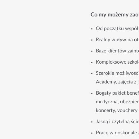
Co my możemy zaof
Od początku współ
Realny wpływ na ot
Bazę klientów zain
Kompleksowe szkole
Szerokie możliwości
Academy, zajęcia z 
Bogaty pakiet bene
medyczna, ubezpiecze
koncerty, vouchery 
Jasną i czytelną śc
Pracę w doskonale 