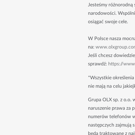
Jesteśmy różnorodną s
narodowości. Wspólnie 
osiągać swoje cele.
W Polsce nasza mocna
na:
www.olxgroup.co
Jeśli chcesz dowiedzie
sprawdź:
https://ww
*Wszystkie określenia
nie mają na celu jakie
Grupa OLX sp. z o.o. 
naruszenie prawa za 
numerów telefonów wy
następczych zajmują si
będą traktowane z naj