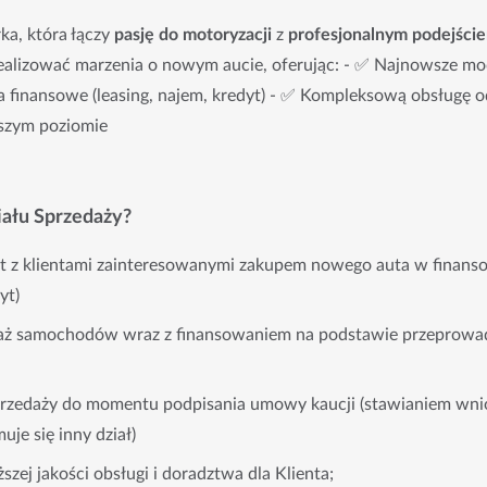
ka, która łączy
pasję do motoryzacji
z
profesjonalnym podejści
alizować marzenia o nowym aucie, oferując: - ✅ Najnowsze m
a finansowe (leasing, najem, kredyt) - ✅ Kompleksową obsługę o
szym poziomie
iału Sprzedaży?
kt z klientami zainteresowanymi zakupem nowego auta w finans
yt)
daż samochodów wraz z finansowaniem na podstawie przeprowa
rzedaży do momentu podpisania umowy kaucji (stawianiem wni
je się inny dział)
zej jakości obsługi i doradztwa dla Klienta;