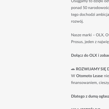
Osiągamy to dzięki od
ponad 50 narodowości 
tego dochodzi ambicja 
rozwój.
Nasze marki – OLX, O
Prosus, jeden z najwi
Dołącz do OLX i zobac
🚗
ROZWIJAMY SIĘ 
W
Otomoto Lease
nie
finansowaniem, cieszy
Dlatego z dumą ogłas