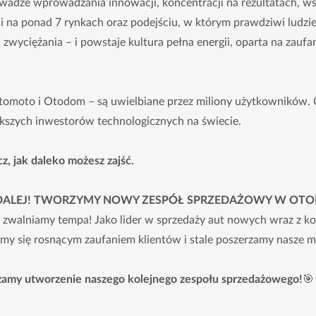
wadze wprowadzania innowacji, koncentracji na rezultatach, ws
na ponad 7 rynkach oraz podejściu, w którym prawdziwi ludzie 
zwyciężania – i powstaje kultura pełna energii, oparta na zaufa
tomoto i Otodom – są uwielbiane przez miliony użytkowników. 
ększych inwestorów technologicznych na świecie.
z, jak daleko możesz zajść.
DALEJ! TWORZYMY NOWY ZESPÓŁ SPRZEDAŻOWY W OTO
 zwalniamy tempa! Jako lider w sprzedaży aut nowych wraz z
my się rosnącym zaufaniem klientów i stale poszerzamy nasze m
zamy utworzenie naszego kolejnego zespołu sprzedażowego!
🎯