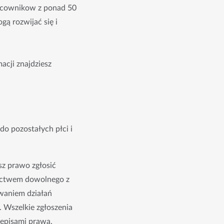
racownikow z ponad 50
gą rozwijać się i
cji znajdziesz
 pozostałych płci i 
z prawo zgłosić 
nictwem dowolnego z 
aniem działań 
 Wszelkie zgłoszenia 
zepisami prawa.