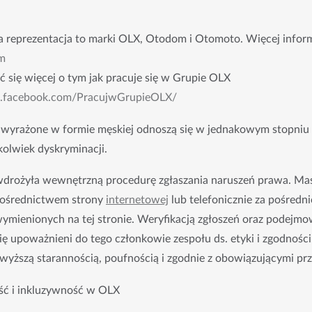
 reprezentacja to marki OLX, Otodom i Otomoto. Więcej informa
m
ć się więcej o tym jak pracuje się w Grupie OLX
w.facebook.com/PracujwGrupieOLX/
 wyrażone w formie męskiej odnoszą się w jednakowym stopniu do
jkolwiek dyskryminacji.
wdrożyła wewnętrzną procedurę zgłaszania naruszeń prawa. Mas
pośrednictwem strony 
internetowej
 lub telefonicznie za pośred
mienionych na tej stronie. Weryfikacją zgłoszeń oraz podejmow
ę upoważnieni do tego członkowie zespołu ds. etyki i zgodności.
wyższą starannością, poufnością i zgodnie z obowiązującymi pr
ść i inkluzywność w OLX