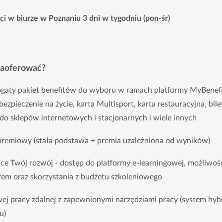
i w biurze w Poznaniu 3 dni w tygodniu (pon-śr)
zaoferować?
gaty pakiet benefitów do wyboru w ramach platformy MyBenefit
zpieczenie na życie, karta Multisport, karta restauracyjna, bilety
do sklepów internetowych i stacjonarnych i wiele innych
premiowy (stała podstawa + premia uzależniona od wyników)
ce Twój rozwój - dostęp do platformy e-learningowej, możliwość 
orem oraz skorzystania z budżetu szkoleniowego
ej pracy zdalnej z zapewnionymi narzędziami pracy (system hyb
u)