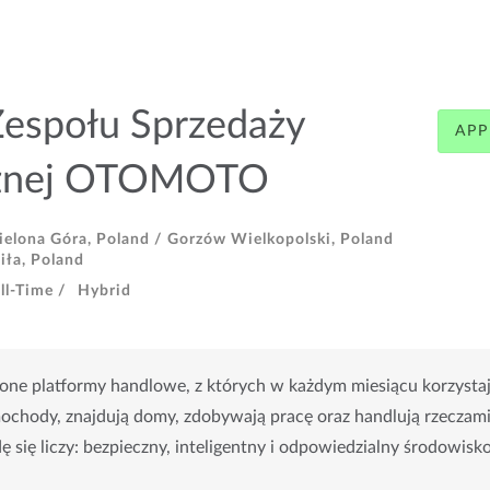
Zespołu Sprzedaży
APP
cznej OTOMOTO
ielona Góra, Poland /
Gorzów Wielkopolski, Poland
iła, Poland
ll-Time /
Hybrid
e platformy handlowe, z których w każdym miesiącu korzystają
ochody, znajdują domy, zdobywają pracę oraz handlują rzeczami z
ę się liczy: bezpieczny, inteligentny i odpowiedzialny środowisk