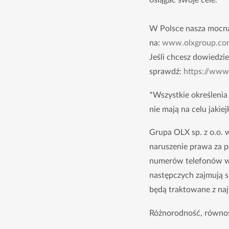
osiągać swoje cele.
W Polsce nasza mocna
na:
www.olxgroup.co
Jeśli chcesz dowiedzie
sprawdź:
https://ww
*Wszystkie określenia
nie mają na celu jakie
Grupa OLX sp. z o.o. 
naruszenie prawa za 
numerów telefonów wy
następczych zajmują si
będą traktowane z naj
Różnorodność, równo