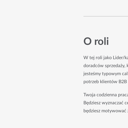
O roli
W tej roli jako Lider
doradców sprzedaży, k
jesteśmy typowym call
potrzeb klientów B2B 
Twoja codzienna praca
Będziesz wyznaczać ce
będziesz motywować ze