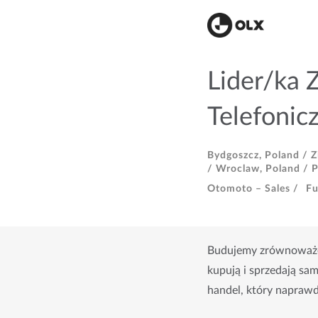
Lider/ka 
Telefoni
Bydgoszcz, Poland /
Z
/
Wroclaw, Poland /
P
Otomoto – Sales /
Fu
Budujemy zrównoważon
kupują i sprzedają sam
handel, który naprawd