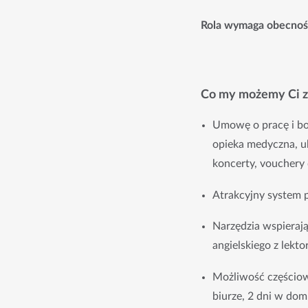
Rola wymaga obecnośc
Co my możemy Ci 
Umowę o pracę i bo
opieka medyczna, ube
koncerty, vouchery 
Atrakcyjny system 
Narzędzia wspierają
angielskiego z lekt
Możliwość częściow
biurze, 2 dni w dom