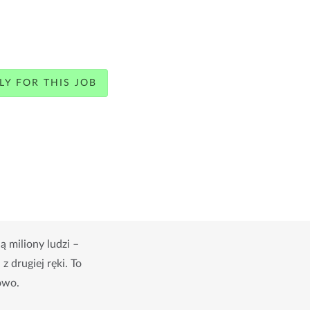
LY FOR THIS JOB
 miliony ludzi –
 drugiej ręki. To
owo.