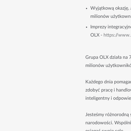
Wyjątkową okazję, a
milionów użytkowni
Imprezy integracyjn
OLX -
https://www
Grupa OLX działa na 7
milionów użytkowników
Każdego dnia pomagam
zdobyć pracę i handlow
inteligentny i odpowie
Jesteśmy różnorodną s
narodowości. Wspólnie 