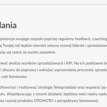
dania
petencje swojego zespołu poprzez regularny feedback, coaching
ią Twojej roli będzie również własny rozwój liderski i sprzedażo
zwija się razem ze swoim zespołem.
ywać analiza wyników sprzedażowych i KPI. Na ich podstawie bę
ć obszary do poprawy i wdrażać usprawnienia procesów sprzeda
ć cele biznesowe.
tworzyć i realizować strategię Telesprzedaży oraz wspierać jej 
ołu. Współpracując z innymi działami, będziesz mieć realny wpł
az na rozwój produktu OTOMOTO z perspektywy biznesowej.