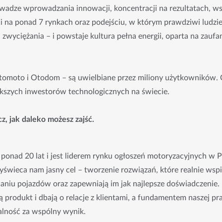
wadze wprowadzania innowacji, koncentracji na rezultatach, ws
na ponad 7 rynkach oraz podejściu, w którym prawdziwi ludzie 
zwyciężania – i powstaje kultura pełna energii, oparta na zaufa
tomoto i Otodom – są uwielbiane przez miliony użytkowników. 
ększych inwestorów technologicznych na świecie.
z, jak daleko możesz zajść.
 ponad 20 lat i jest liderem rynku ogłoszeń motoryzacyjnych w P
zyświeca nam jasny cel – tworzenie rozwiązań, które realnie wspi
niu pojazdów oraz zapewniają im jak najlepsze doświadczenie. Na
ją produkt i dbają o relacje z klientami, a fundamentem naszej pr
alność za wspólny wynik.