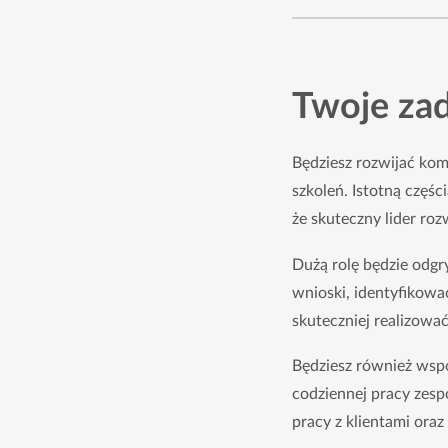
Twoje za
Będziesz rozwijać kom
szkoleń. Istotną częśc
że skuteczny lider ro
Dużą rolę będzie odgr
wnioski, identyfikowa
skuteczniej realizowa
Będziesz również współ
codziennej pracy zesp
pracy z klientami or