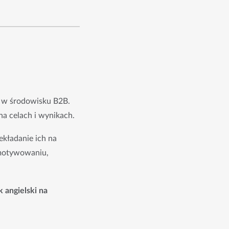
 w środowisku B2B. 
na celach i wynikach.
kładanie ich na 
motywowaniu, 
angielski na 