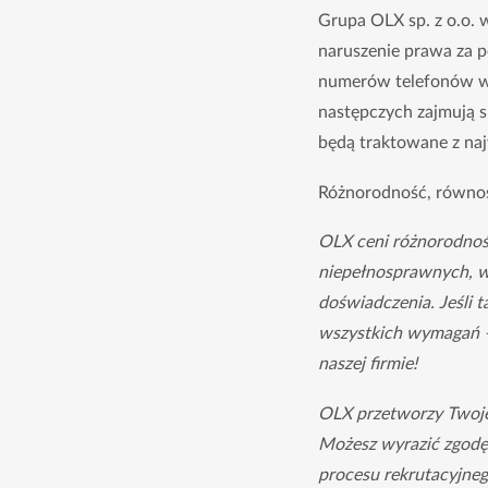
Grupa OLX sp. z o.o. 
naruszenie prawa za 
numerów telefonów wy
następczych zajmują si
będą traktowane z naj
Różnorodność, równo
OLX ceni różnorodność
niepełnosprawnych, w k
doświadczenia. Jeśli ta
wszystkich wymagań –
naszej firmie!
OLX przetworzy Twoje 
Możesz wyrazić zgodę
procesu rekrutacyjneg