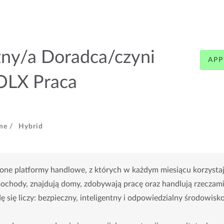
zny/a Doradca/czyni
APP
 OLX Praca
me /
Hybrid
e platformy handlowe, z których w każdym miesiącu korzystają
ochody, znajdują domy, zdobywają pracę oraz handlują rzeczami z
ę się liczy: bezpieczny, inteligentny i odpowiedzialny środowisk