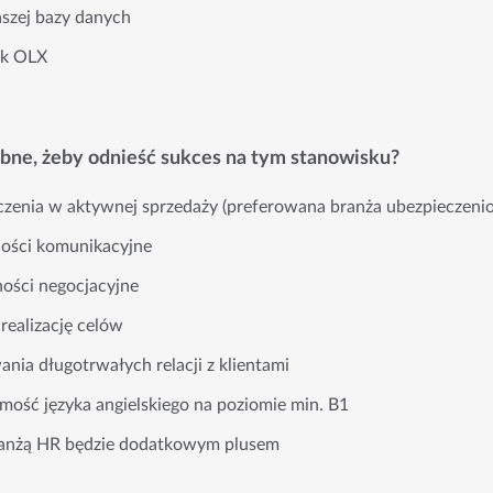
szej bazy danych
ek OLX
ebne, żeby odnieść sukces na tym stanowisku?
czenia w aktywnej sprzedaży (preferowana branża ubezpieczen
ości komunikacyjne
ności negocjacyjne
realizację celów
ia długotrwałych relacji z klientami
mość języka angielskiego na poziomie min. B1
ranżą HR będzie dodatkowym plusem