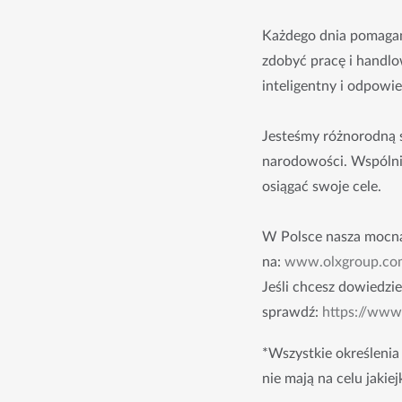
Każdego dnia pomagam
zdobyć pracę i handlow
inteligentny i odpowie
Jesteśmy różnorodną s
narodowości. Wspólnie 
osiągać swoje cele.
W Polsce nasza mocna
na:
www.olxgroup.co
Jeśli chcesz dowiedzie
sprawdź:
https://ww
*Wszystkie określenia
nie mają na celu jakie