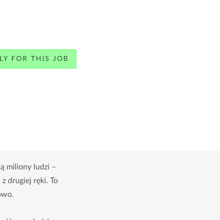
LY FOR THIS JOB
 miliony ludzi –
 drugiej ręki. To
owo.