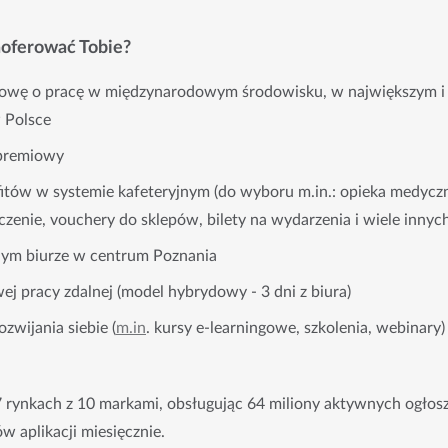
oferować Tobie?
owę o pracę w międzynarodowym środowisku, w największym i 
 Polsce
 premiowy
fitów w systemie kafeteryjnym (do wyboru m.in.: opieka medycz
czenie, vouchery do sklepów, bilety na wydarzenia i wiele innych
ym biurze w centrum Poznania
j pracy zdalnej (model hybrydowy - 3 dni z biura)
zwijania siebie (
m.in
. kursy e-learningowe, szkolenia, webinary)
 rynkach z 10 markami, obsługując 64 miliony aktywnych ogłosz
 aplikacji miesięcznie.