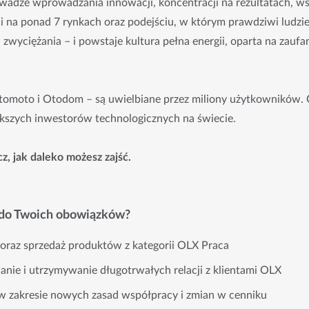
wadze wprowadzania innowacji, koncentracji na rezultatach, ws
na ponad 7 rynkach oraz podejściu, w którym prawdziwi ludzie 
zwyciężania – i powstaje kultura pełna energii, oparta na zaufa
tomoto i Otodom – są uwielbiane przez miliony użytkowników. 
ększych inwestorów technologicznych na świecie.
z, jak daleko możesz zajść.
 do Twoich obowiązków?
 oraz sprzedaż produktów z kategorii OLX Praca
nie i utrzymywanie długotrwałych relacji z klientami OLX
 w zakresie nowych zasad współpracy i zmian w cenniku