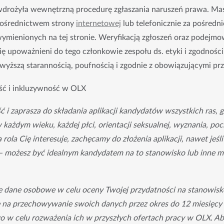
wdrożyła wewnętrzną procedurę zgłaszania naruszeń prawa. Mas
pośrednictwem strony 
internetowej
 lub telefonicznie za pośred
mienionych na tej stronie. Weryfikacją zgłoszeń oraz podejmow
ę upoważnieni do tego członkowie zespołu ds. etyki i zgodności.
wyższą starannością, poufnością i zgodnie z obowiązującymi pr
ść i inkluzywność w OLX
 i zaprasza do składania aplikacji kandydatów wszystkich ras, g
ażdym wieku, każdej płci, orientacji seksualnej, wyznania, poch
 rola Cię interesuje, zachęcamy do złożenia aplikacji, nawet jeśli 
 możesz być idealnym kandydatem na to stanowisko lub inne mo
dane osobowe w celu oceny Twojej przydatności na stanowisko,
 na przechowywanie swoich danych przez okres do 12 miesięcy
o w celu rozważenia ich w przyszłych ofertach pracy w OLX. Ab